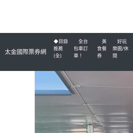
◆目錄
全台
美
好玩
推薦
包車訂
食餐
樂園/休
太金國際票券網
(全)
車！
券
閒