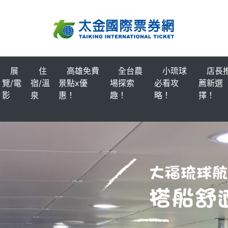
展
住
高雄免費
全台農
小琉球
店長
覽/電
宿/溫
景點x優
場探索
必看攻
薦新選
影
泉
惠！
趣！
略！
擇！