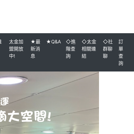
推
太金加
★最
★Q&A
◇進
◇太金
◇社
訂
盟開放
新消
階查
相關連
群聊
單
中!
息
詢
結
聊
查
詢